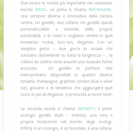
Due invece le novità più importanti nel vastissimo
mondo
BREIL
. La prima si chiama
ROCKmantic
.
Una versione diversa e innovativa della classica
catena. Un gioiello, due collane. Un gioiello quindi
personalizzabile a seconda della propria
personalità, o di come ci vogliamo sentire in quel
momento: rocker, bon-ton, elegante. Con un
semplice gesto – due gocce in acciaio che
scivolano dolcemente su tutta la lunghezza – , la
collana da catena stesa assume una inusuale forma
arricciata. Un gioiello in perfetto stile
metropolitano (disponibile in quattro diverse
tonalità: champagne, graphite, london blue e silver
ice), giovane e di tendenza che aggiungerà quel
tocco in più di eleganza e preziosità ai nostri look!
La seconda novità si chiama
INFINITY
; il primo
orologio gioiello multi – indosso; una vera e
propria rivoluzione nel mondo degli orologi.
Infinty è un orologio, è un bracciale, è una collana.