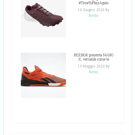
#TimeToPlayAgain
16 Giugno 2020
By
Bimbi
REEBOK presenta NANO
X, versatile come te
19 Maggio 2020
By
Bimbi