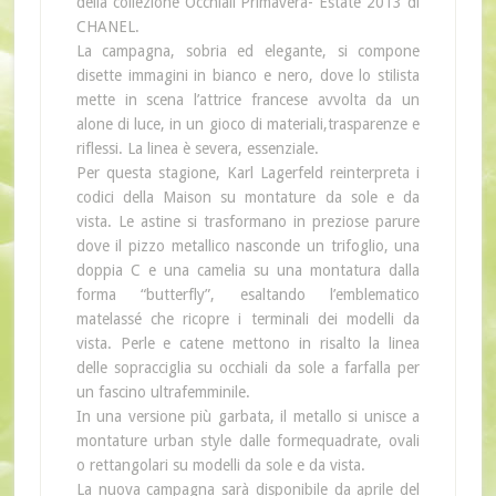
della collezione Occhiali Primavera- Estate 2013 di
CHANEL.
La campagna, sobria ed elegante, si compone
disette immagini in bianco e nero, dove lo stilista
mette in scena l’attrice francese avvolta da un
alone di luce, in un gioco di materiali,trasparenze e
riflessi. La linea è severa, essenziale.
Per questa stagione, Karl Lagerfeld reinterpreta i
codici della Maison su montature da sole e da
vista. Le astine si trasformano in preziose parure
dove il pizzo metallico nasconde un trifoglio, una
doppia C e una camelia su una montatura dalla
forma “butterfly”, esaltando l’emblematico
matelassé che ricopre i terminali dei modelli da
vista. Perle e catene mettono in risalto la linea
delle sopracciglia su occhiali da sole a farfalla per
un fascino ultrafemminile.
In una versione più garbata, il metallo si unisce a
montature urban style dalle formequadrate, ovali
o rettangolari su modelli da sole e da vista.
La nuova campagna sarà disponibile da aprile del