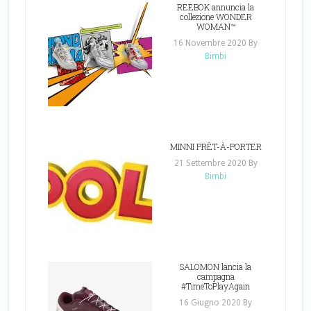
REEBOK annuncia la
collezione WONDER
WOMAN™
16 Novembre 2020
By
Bimbi
MINNI PRÊT-À-PORTER
21 Settembre 2020
By
Bimbi
SALOMON lancia la
campagna
#TimeToPlayAgain
16 Giugno 2020
By