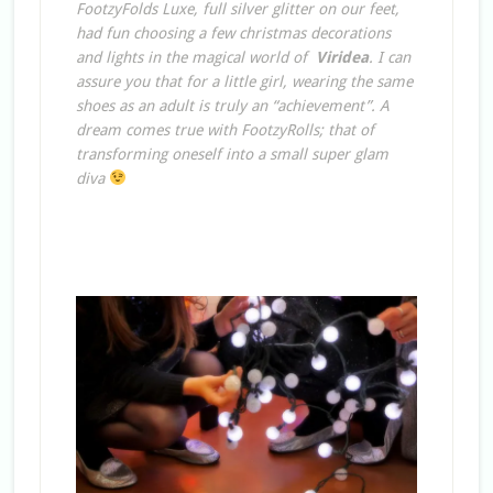
FootzyFolds Luxe, full silver glitter on our feet,
had fun choosing a few christmas decorations
and lights in the magical world of
Viridea
. I can
assure you that for a little girl, wearing the same
shoes as an adult is truly an “achievement”. A
dream comes true with FootzyRolls; that of
transforming oneself into a small super glam
diva