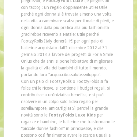
pieghevoli) e
FootzyFolds Luxe
(le pieghevoli
con tacco) : un regalo doppiamente utile! Utile
perché ogni donna si è trovata almeno una volta
nella vita a camminare scalza per il male di piedi, e
ogni donna dalla più pratica alla più fashionista
gradirebbe riceverlo a Natale; utile perché
FootzyRolls Italy donerà 1€ per ogni paio di
ballerine acquistato dall’1 dicembre 2012 al 31
gennaio 2013 a favore dei progetti di For a Smile
Onlus che da anni si pone l’obiettivo di migliorare
la qualità di vita dei bambini di tutto il mondo,
portando loro “acqua.cibo.salute.sviluppo”.
Con un paio di FootzyRolls o FootzyFolds si fa
felice chi le riceve, si contiene il budget regali, si
contribuisce a un’iniziativa benefica, e si può
risolvere in un colpo solo l’idea regalo per
sorella/nipote, amica/figlia! Sì perché la grande
novità sono le
FootzyFolds Luxe Kids
per
ragazze e bambine, le ballerine che trasformano le
“piccole donne fashion” in principesse, e che
possono così finalmente avere le scarpe uguali a