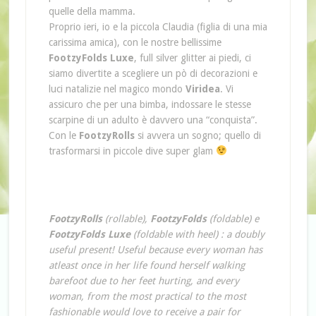
quelle della mamma.
Proprio ieri, io e la piccola Claudia (figlia di una mia
carissima amica), con le nostre bellissime
FootzyFolds Luxe
, full silver glitter ai piedi, ci
siamo divertite a scegliere un pò di decorazioni e
luci natalizie nel magico mondo
Viridea
. Vi
assicuro che per una bimba, indossare le stesse
scarpine di un adulto è davvero una “conquista”.
Con le
FootzyRolls
si avvera un sogno; quello di
trasformarsi in piccole dive super glam
FootzyRolls
(rollable),
FootzyFolds
(foldable) e
FootzyFolds Luxe
(foldable with heel) : a doubly
useful present! Useful because every woman has
atleast once in her life found herself walking
barefoot due to her feet hurting, and every
woman, from the most practical to the most
fashionable would love to receive a pair for