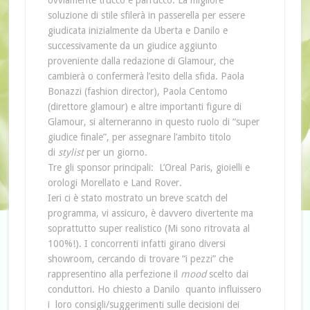
ovviamente trucco e parrucco. La migliore
soluzione di stile sfilerà in passerella per essere
giudicata inizialmente da Uberta e Danilo e
successivamente da un giudice aggiunto
proveniente dalla redazione di Glamour, che
cambierà o confermerà l’esito della sfida. Paola
Bonazzi (fashion director), Paola Centomo
(direttore glamour) e altre importanti figure di
Glamour, si alterneranno in questo ruolo di “super
giudice finale”, per assegnare l’ambito titolo
di
stylist
per un giorno.
Tre gli sponsor principali: L’Oreal Paris, gioielli e
orologi Morellato e Land Rover.
Ieri ci è stato mostrato un breve scatch del
programma, vi assicuro, è davvero divertente ma
soprattutto super realistico (Mi sono ritrovata al
100%!). I concorrenti infatti girano diversi
showroom, cercando di trovare “i pezzi” che
rappresentino alla perfezione il
mood
scelto dai
conduttori. Ho chiesto a Danilo quanto influissero
i loro consigli/suggerimenti sulle decisioni dei