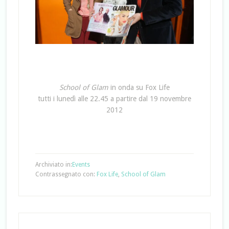
School of Glam
in onda su Fox Life
tutti i lunedì alle 22.45 a partire dal 19 novembre
2012
Archiviato in:
Events
Contrassegnato con:
Fox Life
,
School of Glam