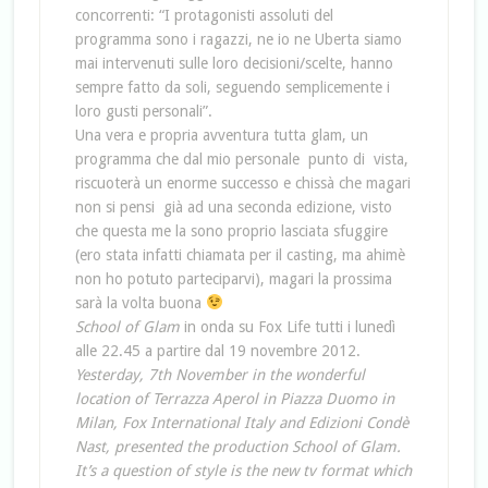
concorrenti: “I protagonisti assoluti del
programma sono i ragazzi, ne io ne Uberta siamo
mai intervenuti sulle loro decisioni/scelte, hanno
sempre fatto da soli, seguendo semplicemente i
loro gusti personali”.
Una vera e propria avventura tutta glam, un
programma che dal mio personale punto di vista,
riscuoterà un enorme successo e chissà che magari
non si pensi già ad una seconda edizione, visto
che questa me la sono proprio lasciata sfuggire
(ero stata infatti chiamata per il casting, ma ahimè
non ho potuto parteciparvi), magari la prossima
sarà la volta buona
School of Glam
in onda su Fox Life tutti i lunedì
alle 22.45 a partire dal 19 novembre 2012.
Yesterday, 7th November in the wonderful
location of Terrazza Aperol in Piazza Duomo in
Milan, Fox International Italy and Edizioni Condè
Nast, presented the production School of Glam.
It’s a question of style is the new tv format which