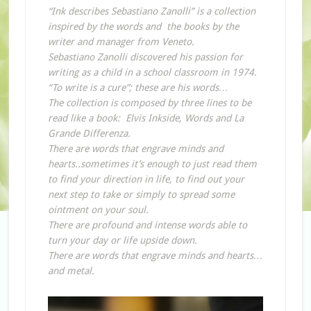
“Ink describes Sebastiano Zanolli” is a collection
inspired by the words and the books by the
writer and manager from Veneto.
Sebastiano Zanolli discovered his passion for
writing as a child in a school classroom in 1974.
“To write is a cure”; these are his words…
The collection is composed by three lines to be
read like a book: Elvis Inkside, Words and La
Grande Differenza.
There are words that engrave minds and
hearts..sometimes it’s enough to just read them
to find your direction in life, to find out your
next step to take or simply to spread some
ointment on your soul.
There are profound and intense words able to
turn your day or life upside down.
There are words that engrave minds and hearts…
and metal.