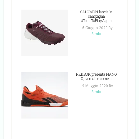
SALOMON lancia la
campagna
#TimeToPlayAgain
16 Giugno 2020
By
Bimbi
REEBOK presenta NANO
X, versatile come te
19 Maggio 2020
By
Bimbi