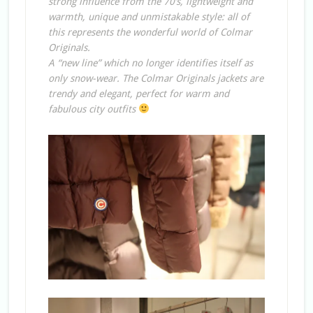
strong influence from the 70’s, lightweight and
warmth, unique and unmistakable style: all of
this represents the wonderful world of Colmar
Originals.
A “new line” which no longer identifies itself as
only snow-wear. The Colmar Originals jackets are
trendy and elegant, perfect for warm and
fabulous city outfits