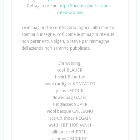
Dettaglio premi:
http://friends.blauer.it/most-
rated-profiles
Le immagini che contengono loghi di altri marchi,
stemmi o insegne, così come le immagini ritenute
non pertinenti, volgari, o lesive per l’immagine
dell’azienda non saranno pubblicate.
I’m waering:
coat BLAUER
t-shirt Benetton
wool cardigan KONTATTO
jeans LEROCK
flower bag GAZEL
sunglasses SUPER
wool basque GALLIANO
lace-up shoes REGAIN
watch HIP HOP velvet
silk bracelet BREIL
earings I BIRIKINI