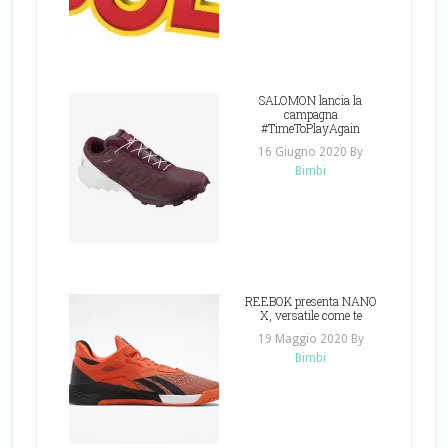
SALOMON lancia la
campagna
#TimeToPlayAgain
16 Giugno 2020
By
Bimbi
REEBOK presenta NANO
X, versatile come te
19 Maggio 2020
By
Bimbi