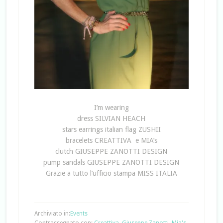
I’m wearing
dress SILVIAN HEACH
stars earrings italian flag ZUSHII
bracelets CREATTIVA e MIA’s
clutch GIUSEPPE ZANOTTI DESIGN
pump sandals GIUSEPPE ZANOTTI DESIGN
Grazie a tutto l’ufficio stampa MISS ITALIA
Archiviato in:
Events
Contrassegnato con:
Creattiva
,
Giuseppe Zanotti
,
Mia's
,