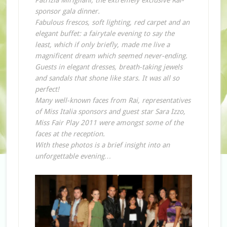
Patrizia Mirigliani, the extremely exclusive Rai-
sponsor gala dinner.
Fabulous frescos, soft lighting, red carpet and an
elegant buffet: a fairytale evening to say the
least, which if only briefly, made me live a
magnificent dream which seemed never-ending.
Guests in elegant dresses, breath-taking jewels
and sandals that shone like stars. It was all so
perfect!
Many well-known faces from Rai, representatives
of Miss Italia sponsors and guest star Sara Izzo,
Miss Fair Play 2011 were amongst some of the
faces at the reception.
With these photos is a brief insight into an
unforgettable evening…