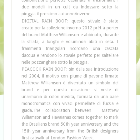
combinazione perfetta destinata a trasformare i
due modelli in un cult da indossare sotto la
pioggia il prossimo autunno/inverno
.
DIGITAL RAIN BOOT: questo stivale è stato
creato per la collezione inverno 2012 prêt-à-porter
del brand Matthew Williamson e abbinato, durante
la sfilata, a lunghi e voluminosi abiti in seta. I
frammenti triangolari ricordano una cascata
dacqua e rendono lo stivale perfetto per saltellare
nelle pozzanghere sotto la pioggia.
PEACOCK RAIN BOOT: sin dalla sua introduzione
nel 2004, il motivo con piume di pavone firmato
Matthew Williamson è diventato un simbolo del
brand e per questa occasione si veste di
unarmonia di colori inedita, formata da una base
monocromatica con vivaci pennellate di fucsia e
giada.The collaboration between Matthew
Williamson and Havaianas comes together to mark
the Brasilians brand 50th year anniversary and the
15th year anniversary from the British designers
first catwalk at London Fashion Week.