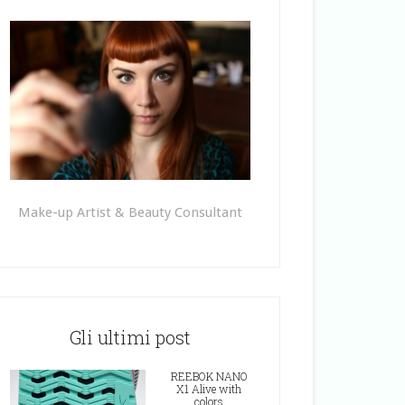
Make-up Artist & Beauty Consultant
Gli ultimi post
REEBOK NANO
X1 Alive with
colors