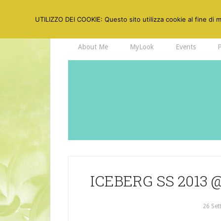
UTILIZZO DEI COOKIE: Questo sito utilizza cookie al fine di mi
About Me
MyLook
Events
ICEBERG SS 2013
26 Set