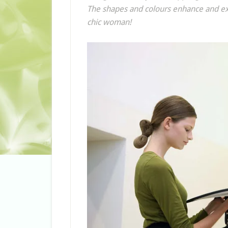
The shapes and colours enhance and exal
chic woman!