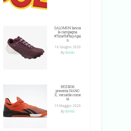
SALOMON lancia
la campagna
#TimeToPlayAgai
n
16 Giugno 2020
By
Bimbi
REEBOK
presenta NANO
X, versatile come
te
19 Maggio 2020
By
Bimbi