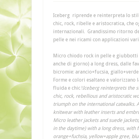
Iceberg riprende e reinterpreta lo sti
chic, rock, ribelle e aristocratica, che
internazionali. Grandissimo ritorno del
pelle e nei ricami con applicazioni vari
Micro chiodo rock in pelle e giubbotti i
anche di giorno) a long dress, dalle f
bicromie: arancio+fucsia, giallo+verde
Forme e colori esaltano e valorizzano l
fluida e chic !
Iceberg reinterprets the s
chic, rock, rebellious and aristocratic
triumph on the international catwalks. 
knitwear with leather inserts and embr
Micro leather jackets and suede jackets
in the daytime) with a long dress, with
orange+fuchsia, yellow+apple gree, blu