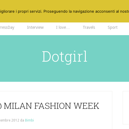
gliorare i propri servizi. Proseguendo la navigazione acconsenti al nostr
PressDay
Interview
I love…
Travels
Sport
Dotgirl
 @ MILAN FASHION WEEK
tembre 2012
da
Bimbi