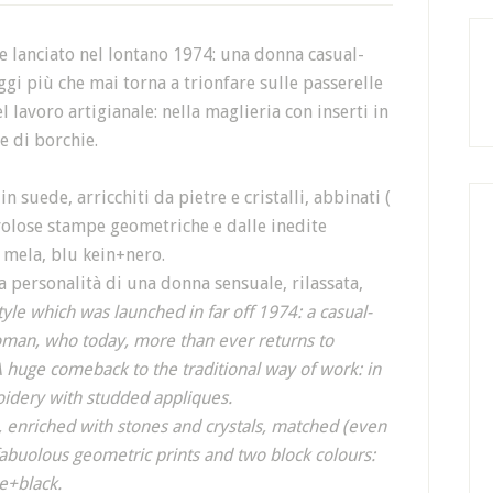
le lanciato nel lontano 1974: una donna casual-
 oggi più che mai torna a trionfare sulle passerelle
 lavoro artigianale: nella maglieria con inserti in
e di borchie.
n suede, arricchiti da pietre e cristalli, abbinati (
avolose stampe geometriche e dalle inedite
 mela, blu kein+nero.
a personalità di una donna sensuale, rilassata,
tyle which was launched in far off 1974: a casual-
 woman, who today, more than ever returns to
A huge comeback to the traditional way of work: in
oidery with studded appliques.
, enriched with stones and crystals, matched (even
 fabuolous geometric prints and two block colours:
e+black.