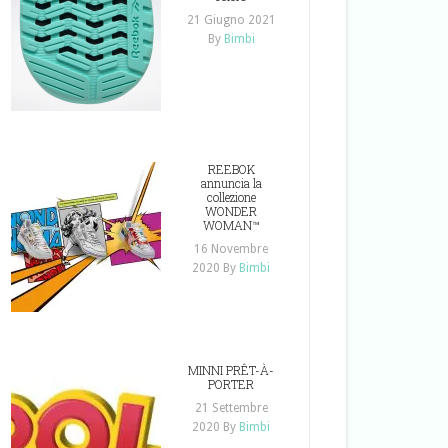
21 Giugno 2021
By
Bimbi
REEBOK
annuncia la
collezione
WONDER
WOMAN™
16 Novembre
2020
By
Bimbi
MINNI PRÊT-À-
PORTER
21 Settembre
2020
By
Bimbi