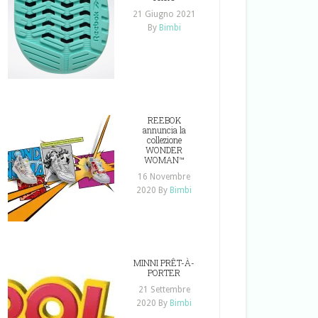
21 Giugno 2021
By
Bimbi
REEBOK
annuncia la
collezione
WONDER
WOMAN™
16 Novembre
2020
By
Bimbi
MINNI PRÊT-À-
PORTER
21 Settembre
2020
By
Bimbi