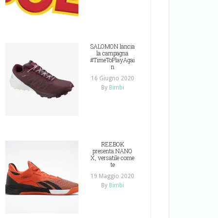
SALOMON lancia
la campagna
#TimeToPlayAgai
n
16 Giugno 2020
By
Bimbi
REEBOK
presenta NANO
X, versatile come
te
19 Maggio 2020
By
Bimbi