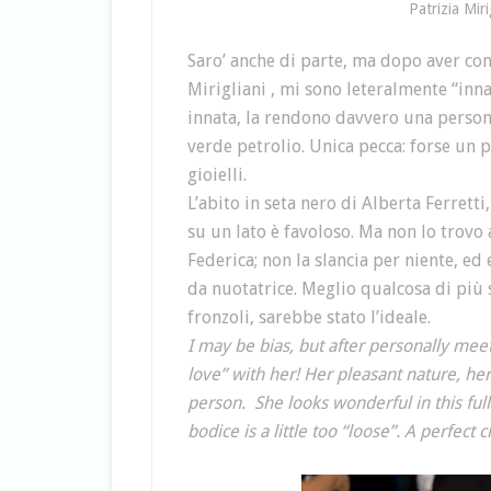
Patrizia Miri
Saro’ anche di parte, ma dopo aver co
Mirigliani , mi sono leteralmente “inna
innata, la rendono davvero una person
verde petrolio. Unica pecca: forse un p
gioielli.
L’abito in seta nero di Alberta Ferretti,
su un lato è favoloso. Ma non lo trovo 
Federica; non la slancia per niente, e
da nuotatrice. Meglio qualcosa di più s
fronzoli, sarebbe stato l’ideale.
I may be bias, but after personally meetin
love” with her! Her pleasant nature, her
person. She looks wonderful in this ful
bodice is a little too “loose”. A perfect 