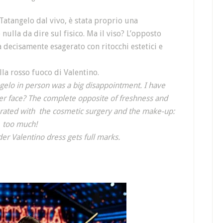
atangelo dal vivo, è stata proprio una
ulla da dire sul fisico. Ma il viso? L’opposto
a decisamente esagerato con ritocchi estetici e
la rosso fuoco di Valentino.
gelo in person was a big disappointment. I have
her face? The complete opposite of freshness and
erated with the cosmetic surgery and the make-up:
too much!
er Valentino dress gets full marks.