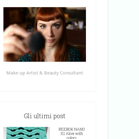
Make-up Artist & Beauty Consultant
Gli ultimi post
REEBOK NANO
X1 Alive with
colors