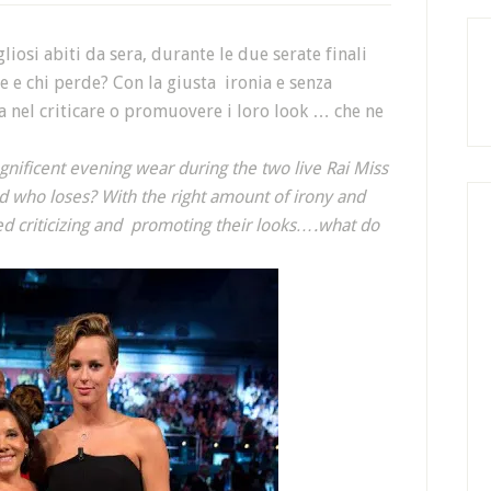
liosi abiti da sera, durante le due serate finali
ce e chi perde? Con la giusta ironia e senza
a nel criticare o promuovere i loro look … che ne
agnificent evening wear during the two live Rai Miss
 who loses? With the right amount of irony and
d criticizing and promoting their looks….what do