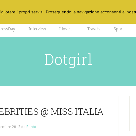
gliorare i propri servizi. Proseguendo la navigazione acconsenti al nostr
PressDay
Interview
I love…
Travels
Sport
Dotgirl
EBRITIES @ MISS ITALIA
tembre 2012
da
Bimbi