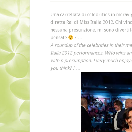
Una carrellata di celebrities in meravig
diretta Rai di Miss Italia 2012. Chi vin
nessuna presunzione, mi sono divertit
pensate
? …
A roundup of the celebrities in their m
Italia 2012 performances. WHo wins and
with n presumption, I very much enjoye
you think? ? …