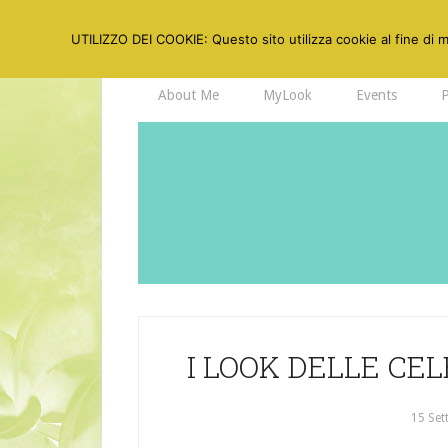
UTILIZZO DEI COOKIE: Questo sito utilizza cookie al fine di mi
About Me
MyLook
Events
I LOOK DELLE CEL
15 Set