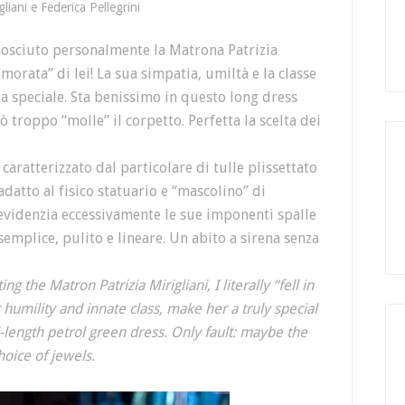
gliani e Federica Pellegrini
nosciuto personalmente la Matrona Patrizia
morata” di lei! La sua simpatia, umiltà e la classe
a speciale. Sta benissimo in questo long dress
ò troppo “molle” il corpetto. Perfetta la scelta dei
 caratterizzato dal particolare di tulle plissettato
adatto al fisico statuario e “mascolino” di
d evidenzia eccessivamente le sue imponenti spalle
emplice, pulito e lineare. Un abito a sirena senza
g the Matron Patrizia Mirigliani, I literally “fell in
 humility and innate class, make her a truly special
l-length petrol green dress. Only fault: maybe the
choice of jewels.