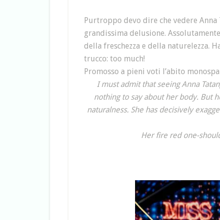
Purtroppo devo dire che vedere Anna T
grandissima delusione. Assolutamente n
della freschezza e della naturelezza. H
trucco: too much!
Promosso a pieni voti l’abito monospal
I must admit that seeing Anna Tatan
nothing to say about her body. But 
naturalness. She has decisively exagg
Her fire red one-should