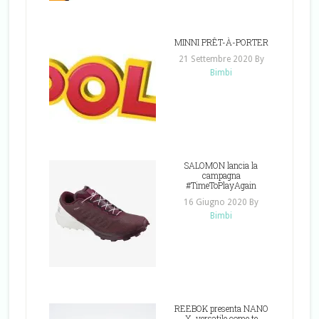
MINNI PRÊT-À-PORTER
21 Settembre 2020
By
Bimbi
SALOMON lancia la
campagna
#TimeToPlayAgain
16 Giugno 2020
By
Bimbi
REEBOK presenta NANO
X, versatile come te