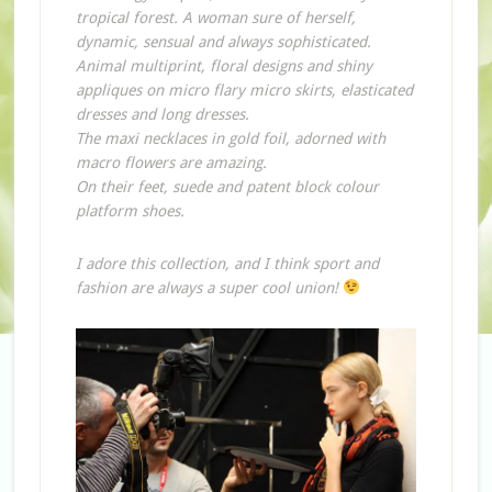
tropical forest. A woman sure of herself,
dynamic, sensual and always sophisticated.
Animal multiprint, floral designs and shiny
appliques on micro flary micro skirts, elasticated
dresses and long dresses.
The maxi necklaces in gold foil, adorned with
macro flowers are amazing.
On their feet, suede and patent block colour
platform shoes.
I adore this collection, and I think sport and
fashion are always a super cool union!