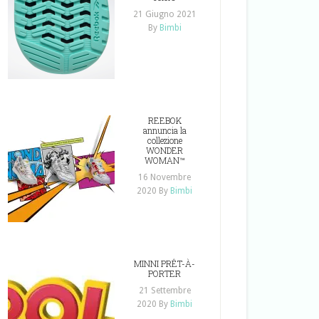
21 Giugno 2021
By
Bimbi
REEBOK
annuncia la
collezione
WONDER
WOMAN™
16 Novembre
2020
By
Bimbi
MINNI PRÊT-À-
PORTER
21 Settembre
2020
By
Bimbi