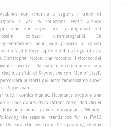
avaianas non rinuncia a seguire i trend di
tagione e per la collezione FW12 prende
spirazione dai super eroi protagonisti dei
rossimi colossal cinematografici. In
rogrammazione nelle sale proprio in questi
iorni infatti il terzo capitolo della trilogia diretta
a Christopher Nolan, che racconta il ritorno del
avaliere oscuro – Batman, mentre già annunciata
a rischiosa sfida di Snyder, che con ‘Man of Steel’,
ipercorrerà la storia dell’altro famosissimo super
roe, Superman.
er tutti i comics maniac, Havaianas propone una
o e 2 per donna, d’ispirazione retrò, dedicati ai
, Batman insieme a Joker, Catwoman e Wonder
ollowing the seasonal trends and for its FW12
 from the SuperHeroes from the upcoming cinema