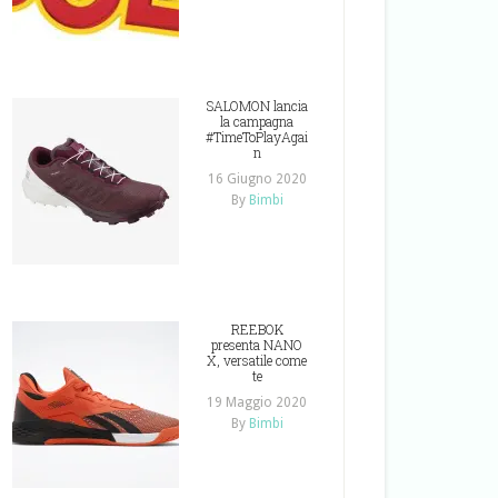
SALOMON lancia
la campagna
#TimeToPlayAgai
n
16 Giugno 2020
By
Bimbi
REEBOK
presenta NANO
X, versatile come
te
19 Maggio 2020
By
Bimbi