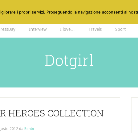
gliorare i propri servizi. Proseguendo la navigazione acconsenti al nostr
PressDay
Interview
I love…
Travels
Sport
Dotgirl
R HEROES COLLECTION
gosto 2012
da
Bimbi