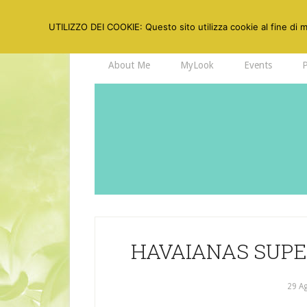
UTILIZZO DEI COOKIE: Questo sito utilizza cookie al fine di mi
About Me
MyLook
Events
HAVAIANAS SUPE
29 A