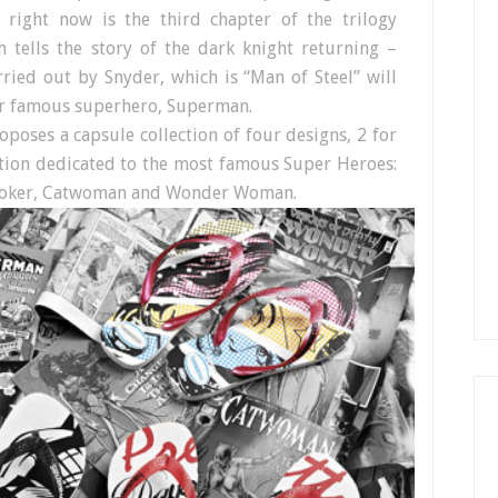
s right now is the third chapter of the trilogy
 tells the story of the dark knight returning –
rried out by Snyder, which is “Man of Steel” will
her famous superhero, Superman.
oposes a capsule collection of four designs, 2 for
tion dedicated to the most famous Super Heroes:
 Joker, Catwoman and Wonder Woman.