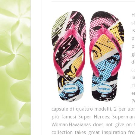
H
s
i
p
p
g
d
c
l
r
e
P
capsule di quattro modelli, 2 per uom
più famosi Super Heroes: Superman
Woman.Havaianas does not give on f
collection takes great inspiration