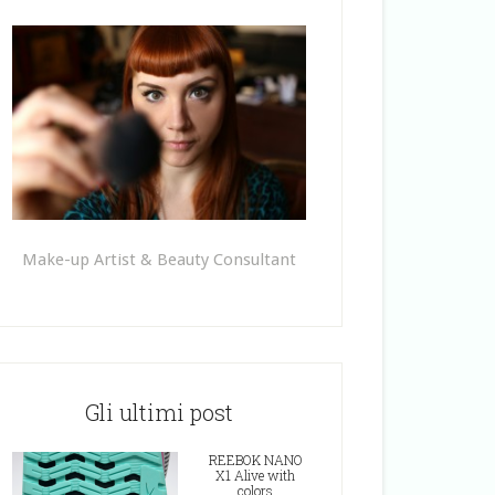
Make-up Artist & Beauty Consultant
Gli ultimi post
REEBOK NANO
X1 Alive with
colors