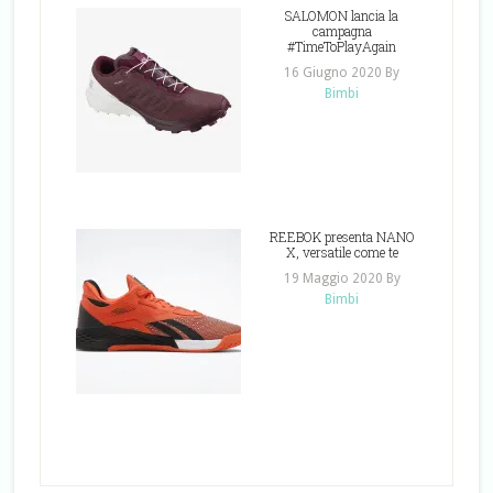
SALOMON lancia la
campagna
#TimeToPlayAgain
16 Giugno 2020
By
Bimbi
REEBOK presenta NANO
X, versatile come te
19 Maggio 2020
By
Bimbi