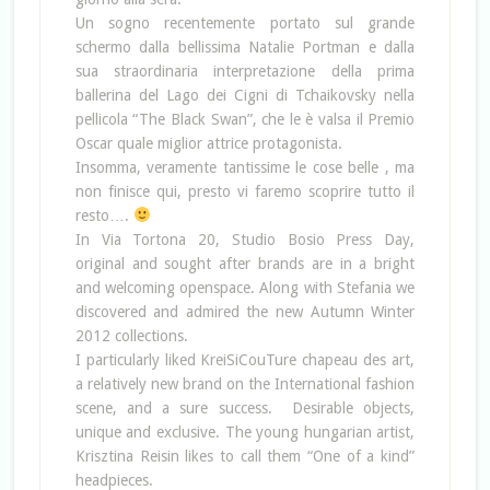
Un sogno recentemente portato sul grande
schermo dalla bellissima Natalie Portman e dalla
sua straordinaria interpretazione della prima
ballerina del Lago dei Cigni di Tchaikovsky nella
pellicola “The Black Swan”, che le è valsa il Premio
Oscar quale miglior attrice protagonista.
Insomma, veramente tantissime le cose belle , ma
non finisce qui, presto vi faremo scoprire tutto il
resto….
In Via Tortona 20, Studio Bosio Press Day,
original and sought after brands are in a bright
and welcoming openspace. Along with Stefania we
discovered and admired the new Autumn Winter
2012 collections.
I particularly liked KreiSiCouTure chapeau des art,
a relatively new brand on the International fashion
scene, and a sure success.
Desirable objects,
unique and exclusive.
The young hungarian artist,
Krisztina Reisin likes to call them “One of a kind”
headpieces.