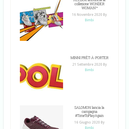
collezione WONDER
WOMAN™
16 Novembre 2020
By
Bimbi
MINNI PRÊT-À-PORTER
21 Settembre 2020
By
Bimbi
SALOMON lancia la
campagna
#TimeToPlayAgain
16 Giugno 2020
By
Bimbi