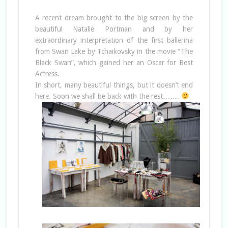
A recent dream brought to the big screen by the
beautiful Natalie Portman and by her
extraordinary interpretation of the first ballerina
from Swan Lake by Tchaikovsky in the movie “The
Black Swan”, which gained her an Oscar for Best
Actress.
In short, many beautiful things, but it doesn’t end
here.
Soon we shall be back with the rest…….