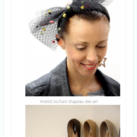
KreiSiCouTure chapeau des art