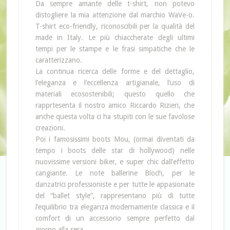
Da sempre amante delle t-shirt, non potevo
distogliere la mia attenzione dal marchio WaVe-o.
T-shirt eco-friendly, riconoscibili per la qualità del
made in Italy. Le più chiaccherate degli ultimi
tempi per le stampe e le frasi simpatiche che le
caratterizzano.
La continua ricerca delle forme e del dettaglio,
l’eleganza e l’eccellenza artigianale, l’uso di
materiali ecosostenibili; questo quello che
rapprtesenta il nostro amico Riccardo Rizieri, che
anche questa volta ci ha stupiti con le sue favolose
creazioni.
Poi i famosissimi boots Mou, (ormai diventati da
tempo i boots delle star di hollywood) nelle
nuovissime versioni biker, e super chic dall’effetto
cangiante. Le note ballerine Bloch, per le
danzatrici professioniste e per tutte le appasionate
del “ballet style”, rappresentano più di tutte
l’equilibrio tra eleganza modernamente classica e il
comfort di un accessorio sempre perfetto dal
giorno alla sera.