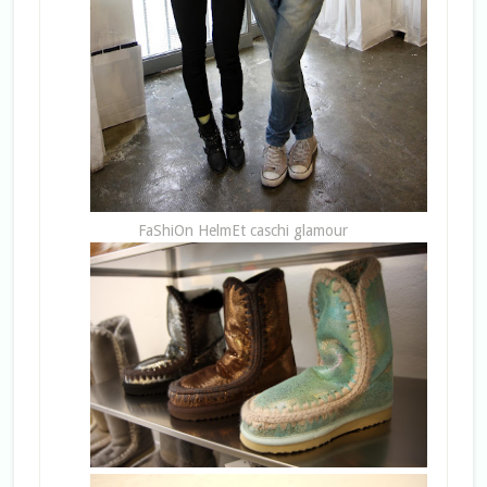
FaShiOn HelmEt caschi glamour