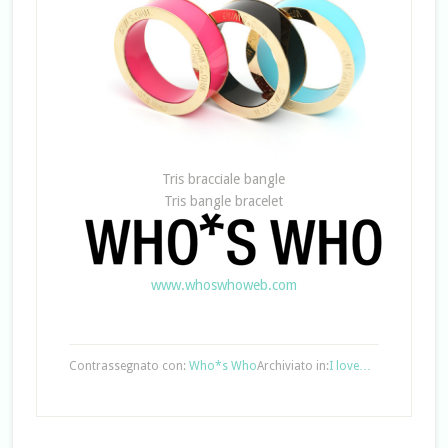
Tris bracciale bangle
Tris bangle bracelet
www.whoswhoweb.com
Contrassegnato con:
Who*s Who
Archiviato in:
I love…