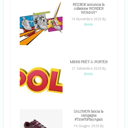
REEBOK annuncia la
collezione WONDER
WOMAN™
16 Novembre 2020
By
Bimbi
MINNI PRÊT-À-PORTER
21 Settembre 2020
By
Bimbi
SALOMON lancia la
campagna
#TimeToPlayAgain
16 Giugno 2020
By