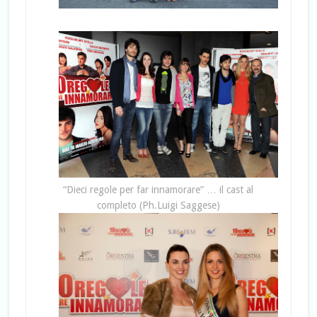
“Dieci regole per far innamorare” … il cast al
completo (Ph.Luigi Saggese)