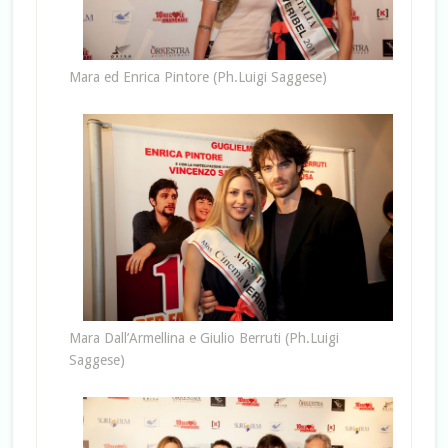
Mara ed Enrica Pintore (Ph.Luigi Saggese)
Mara Dall’Armellina e Giulio Berruti (Ph.Luigi
Saggese)