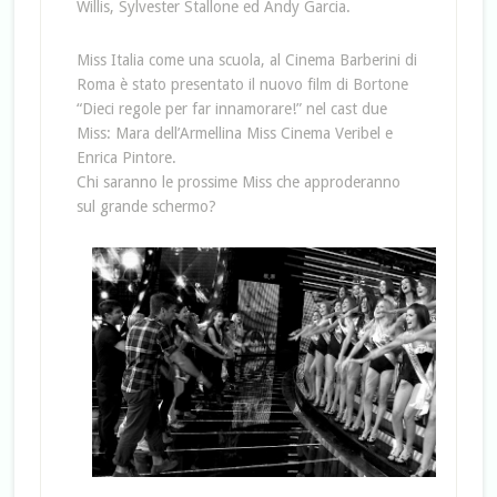
Willis, Sylvester Stallone ed Andy Garcia.
Miss Italia come una scuola, al Cinema Barberini di
Roma è stato presentato il nuovo film di Bortone
“Dieci regole per far innamorare!” nel cast due
Miss: Mara dell’Armellina Miss Cinema Veribel e
Enrica Pintore.
Chi saranno le prossime Miss che approderanno
sul grande schermo?