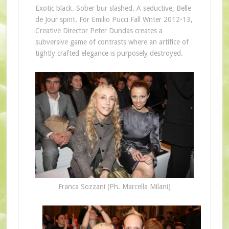
Exotic black. Sober bur slashed. A seductive, Belle
de Jour spirit. For Emilio Pucci Fall Wnter 2012-13,
Creative Director Peter Dundas creates a
subversive game of contrasts where an artifice of
tightly crafted elegance is purposely destroyed.
Franca Sozzani (Ph. Marcella Milani)