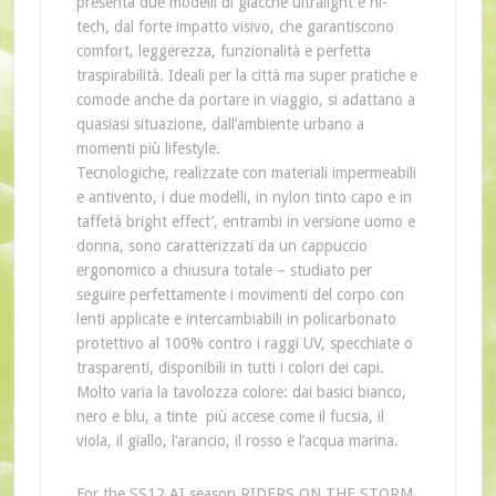
presenta due modelli di giacche ultralight e hi-
tech, dal forte impatto visivo, che garantiscono
comfort, leggerezza, funzionalità e perfetta
traspirabilità. Ideali per la città ma super pratiche e
comode anche da portare in viaggio, si adattano a
quasiasi situazione, dall’ambiente urbano a
momenti più lifestyle.
Tecnologiche, realizzate con materiali impermeabili
e antivento, i due modelli, in nylon tinto capo e in
taffetà bright effect’, entrambi in versione uomo e
donna, sono caratterizzati da un cappuccio
ergonomico a chiusura totale – studiato per
seguire perfettamente i movimenti del corpo con
lenti applicate e intercambiabili in policarbonato
protettivo al 100% contro i raggi UV, specchiate o
trasparenti, disponibili in tutti i colori dei capi.
Molto varia la tavolozza colore: dai basici bianco,
nero e blu, a tinte più accese come il fucsia, il
viola, il giallo, l’arancio, il rosso e l’acqua marina.
For the SS12 AI season RIDERS ON THE STORM