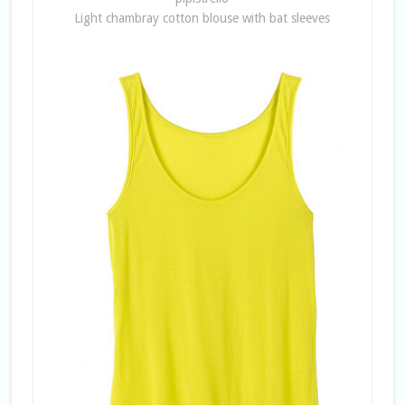
Light chambray cotton blouse with bat sleeves