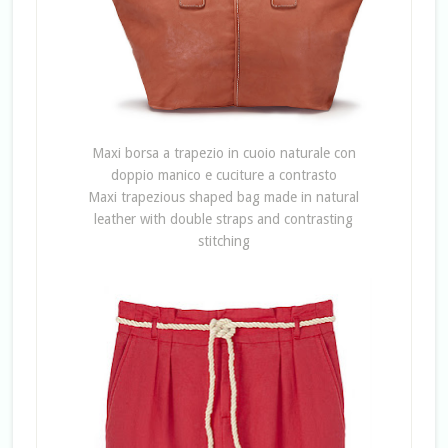
Maxi borsa a trapezio in cuoio naturale con
doppio manico e cuciture a contrasto
Maxi trapezious shaped bag made in natural
leather with double straps and contrasting
stitching