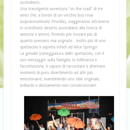
australiano.
Una travolgente avventura “on the road” di tre
amici che, a bordo di un vecchio bus rosa
(soprannominato Priscilla), viaggeranno attraverso
lo sconfinato deserto australiano alla ricerca di
amicizia e amore, finendo per trovare più di
quanto avessero mai sognato…molto più di uno
spettacolo li aspetta infatti ad Alice Springs!
La geniale sceneggiatura dello spettacolo, con il
suo messaggio sulla famiglia, la tolleranza e
l’accettazione, è capace di raccontare e alternare
momenti di puro divertimento ad altri più
emozionanti, mantenendo uno stile originale,
brillante e decisamente non convenzionale!