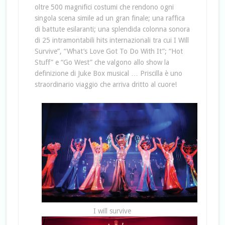
oltre 500 magnifici costumi che rendono ogni
singola scena simile ad un gran finale; una raffica
di battute esilaranti; una splendida colonna sonora
di 25 intramontabili hits internazionali tra cui I Will
Survive”, “What’s Love Got To Do With It”; “Hot
Stuff” e “Go West” che valgono allo show la
definizione di Juke Box musical … Priscilla è uno
straordinario viaggio che arriva dritto al cuore!
I will survive