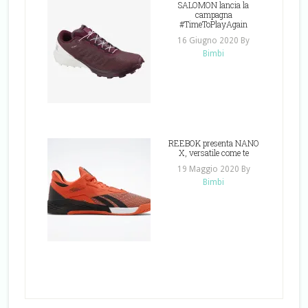
SALOMON lancia la
campagna
#TimeToPlayAgain
16 Giugno 2020
By
Bimbi
REEBOK presenta NANO
X, versatile come te
19 Maggio 2020
By
Bimbi