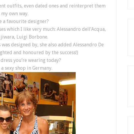
erent outfits, even dated ones and reinterpret them
n my own way.
 a favourite designer?
ses which I like very much: Alessandro dell’Acqua,
jiwara, Luigi Borbone.
 was designed by, she also added Alessandro De
lighted and honoured by the success!)
 dress you’re wearing today?
n a sexy shop in Germany.