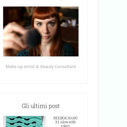
Make-up Artist & Beauty Consultant
Gli ultimi post
REEBOK NANO
X1 Alive with
colors