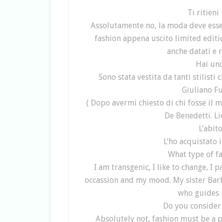
Ti ritieni
Assolutamente no, la moda deve esser
fashion appena uscito limited editi
anche datati e 
Hai uno
Sono stata vestita da tanti stilist
Giuliano Fu
( Dopo avermi chiesto di chi fosse il 
De Benedetti. Li
L’abit
L’ho acquistato 
What type of f
I am transgenic, I like to change, I
occassion and my mood. My sister Barb
who guides m
Do you consider 
Absolutely not, fashion must be a p