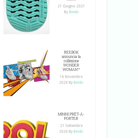
21 Giugno 2021
By
Bimbi
REEBOK
annuncia la
collezione
WONDER
WOMAN™
16 Novembre
2020
By
Bimbi
MINNI PRÊT-À-
PORTER
21 Settembre
2020
By
Bimbi