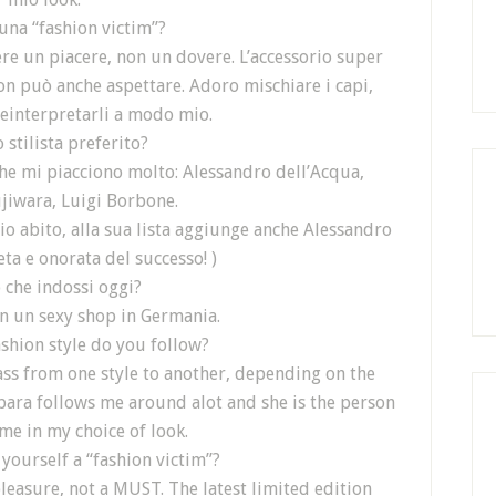
 una “fashion victim”?
e un piacere, non un dovere. L’accessorio super
on può anche aspettare. Adoro mischiare i capi,
reinterpretarli a modo mio.
 stilista preferito?
i che mi piacciono molto: Alessandro dell’Acqua,
jiwara, Luigi Borbone.
mio abito, alla sua lista aggiunge anche Alessandro
eta e onorata del successo! )
o che indossi oggi?
in un sexy shop in Germania.
ashion style do you follow?
 pass from one style to another, depending on the
ara follows me around alot and she is the person
e in my choice of look.
yourself a “fashion victim”?
leasure, not a MUST. The latest limited edition