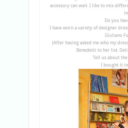
accessory can wait. I like to mix diff
i
Do you have
I have worn a variety of designer dres
Giuliano Fu
(After having asked me who my dress
Benedetti to her list. De
Tell us about the
I bought it i