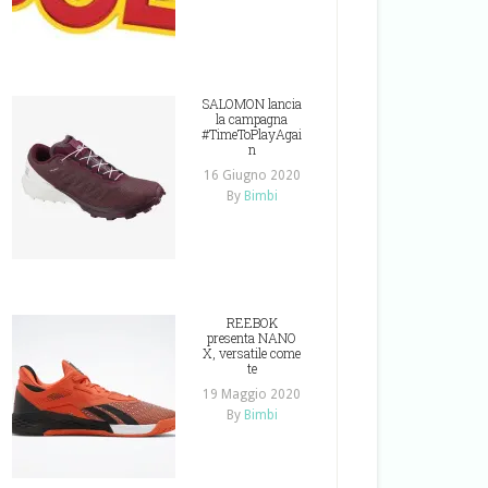
SALOMON lancia
la campagna
#TimeToPlayAgai
n
16 Giugno 2020
By
Bimbi
REEBOK
presenta NANO
X, versatile come
te
19 Maggio 2020
By
Bimbi