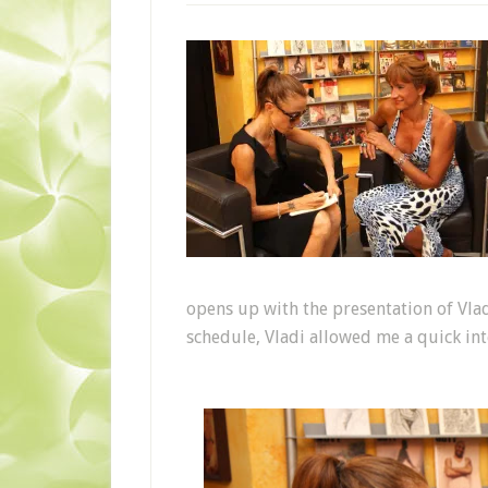
opens up with the presentation of Vla
schedule, Vladi allowed me a quick int