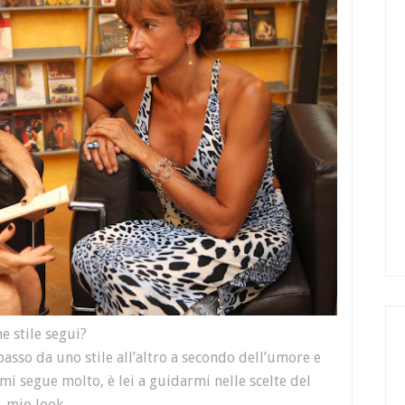
e stile segui?
asso da uno stile all’altro a secondo dell’umore e
 mi segue molto, è lei a guidarmi nelle scelte del
mio look.