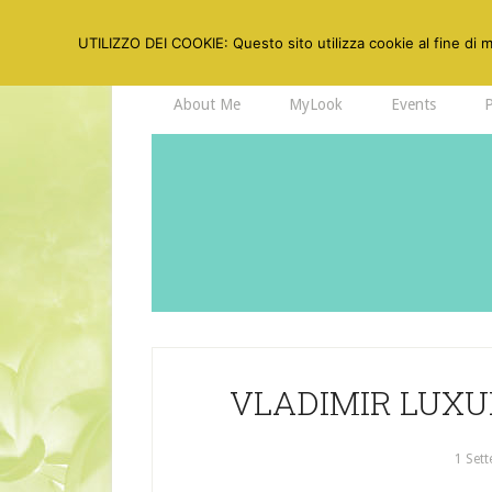
UTILIZZO DEI COOKIE: Questo sito utilizza cookie al fine di mi
About Me
MyLook
Events
VLADIMIR LUXU
1 Set