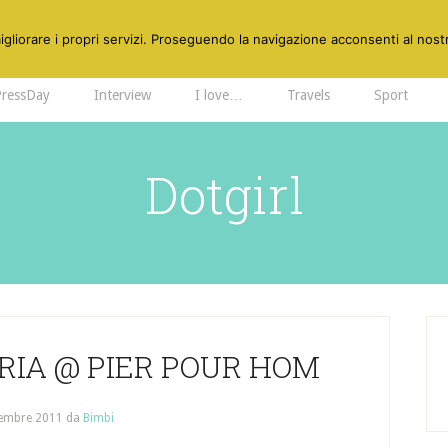
gliorare i propri servizi. Proseguendo la navigazione acconsenti al nostr
PressDay
Interview
I love…
Travels
Sport
Dotgirl
RIA @ PIER POUR HOM
tembre 2011
da
Bimbi