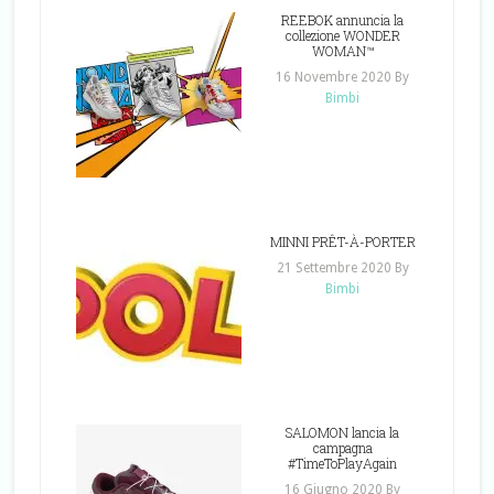
REEBOK annuncia la
collezione WONDER
WOMAN™
16 Novembre 2020
By
Bimbi
MINNI PRÊT-À-PORTER
21 Settembre 2020
By
Bimbi
SALOMON lancia la
campagna
#TimeToPlayAgain
16 Giugno 2020
By