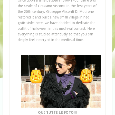
Once upon a time between 1300-1400, there was
the castle of Graziano Visconti.In the first years of
the 20th century, Giuseppe Visconti Di Modrone
restored it and built a new small village in neo
gotic style: here we have decided to dedicate tho
outfit of halloween in this medieval contest. Here
everything is studied attentively so that you can
deeply feel inmerged in the medieval time.
QUI TUTTE LE FOTO!!!