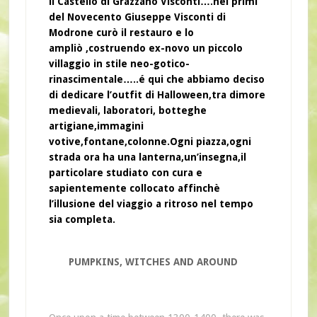
il Castello di Grazzano Visconti….nei primi
del Novecento
Giuseppe Visconti di
Modrone
curò il restauro e lo
ampliò ,costruendo ex-novo un piccolo
villaggio in stile neo-gotico-
rinascimentale…..é qui che abbiamo deciso
di dedicare l’outfit di Halloween,tra dimore
medievali, laboratori, botteghe
artigiane,immagini
votive,fontane,colonne.Ogni piazza,ogni
strada ora ha una lanterna,un’insegna,il
particolare studiato con cura e
sapientemente collocato affinchè
l’illusione del viaggio a ritroso nel tempo
sia completa.
PUMPKINS, WITCHES AND AROUND