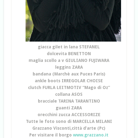
giacca gilet in lana STEFANEL
dolcevita BENETTON
maglia scollo a v GIULIANO FUJIWARA
leggins ZARA
bandana (Marchè aux Puces Paris)
ankle boots IRREGOLAR CHOISE
clutch FURLA LEITMOTIV “Mago di Oz”
collana ASOS
bracciale TARINA TARANTINO
guanti ZARA
orecchini zucca ACCESSORIZE
Tutte le foto sono di MARCELLA MILANI
Grazzano Visconti,città d’arte (Pc)
Per visitare il borgo
www.grazzano.it